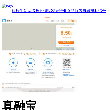
娱乐
生活
网络
教育
理财
家居
行业
食品
服装
电器
建材
综合
真融宝