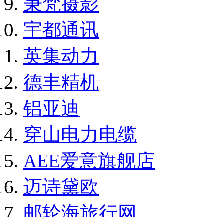
秉梵摄影
宇都通讯
英集动力
德丰精机
铝亚迪
穿山电力电缆
AEE爱意旗舰店
迈诗黛欧
邮轮海旅行网