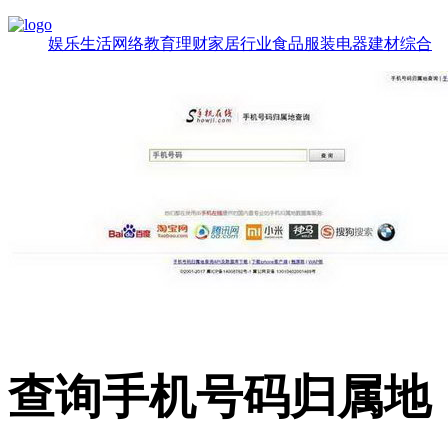
娱乐
生活
网络
教育
理财
家居
行业
食品
服装
电器
建材
综合
查询手机号码归属地