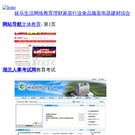
娱乐
生活
网络
教育
理财
家居
行业
食品
服装
电器
建材
综合
网站导航
文体教育
- 第1页
湖北人事考试网
教育考试