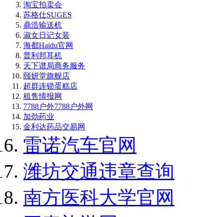
淘宝拍卖会
苏格仕SUGES
鼎浩输送机
淑女日记女装
海都Haidu官网
普利邦耳机
天下谱局商务服务
颐妍堂旗舰店
超群连锁蛋糕店
租售情报网
7788户外7788户外网
加劲药业
金利达药品交易网
雷诺汽车官网
潍坊交通违章查询
南方医科大学官网