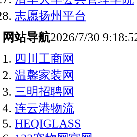
志愿扬州平台
网站导航
2026/7/30 9:18:5
四川工商网
温馨家装网
三明招聘网
连云港物流
HEQIGLASS