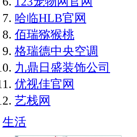
123宠物网官网
哈临HLB官网
佰瑞猕猴桃
格瑞德中央空调
九鼎日盛装饰公司
优视佳官网
艺栈网
生活