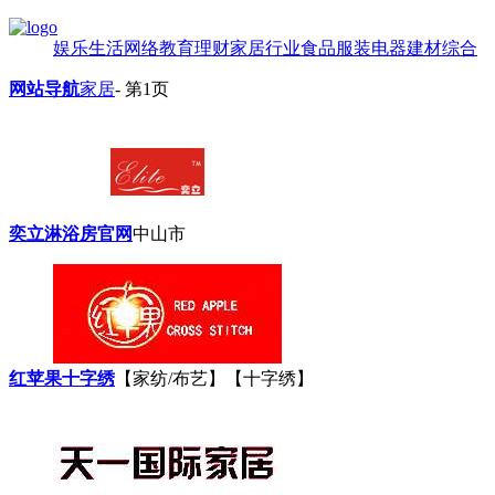
娱乐
生活
网络
教育
理财
家居
行业
食品
服装
电器
建材
综合
网站导航
家居
- 第1页
奕立淋浴房官网
中山市
红苹果十字绣
【家纺/布艺】【十字绣】