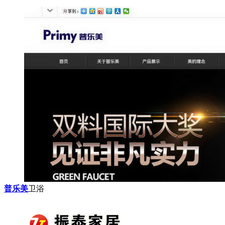
普乐美
卫浴