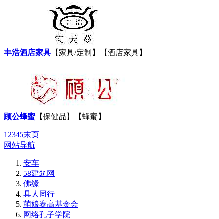
丰浩酒店家具
【家具/定制】【酒店家具】
顾公蜂蜜
【保健品】【蜂蜜】
1
2
3
4
5
末页
网站导航
安车
58建筑网
佛缘
具人同行
萌娘赛高基金会
网络孔子学院