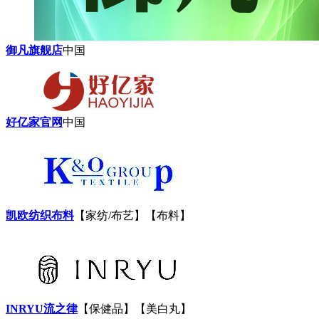
御凡旗舰店
中国
好亿家官网
中国
凯欧纺织布料
【家纺/布艺】【布料】
INRYU流之律
【保健品】【美白丸】