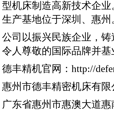
型机床制造高新技术企业
生产基地位于深圳、惠州
公司以振兴民族企业，铸
令人尊敬的国际品牌并基
德丰精机官网：http://defeng
惠州市德丰精密机床有限
广东省惠州市惠澳大道惠