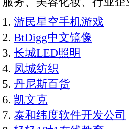
服务、美容化妆、行业企
游民星空手机游戏
BtDigg中文镜像
长城LED照明
凤城纺织
丹尼斯百货
凯文克
泰和纬度软件开发公司