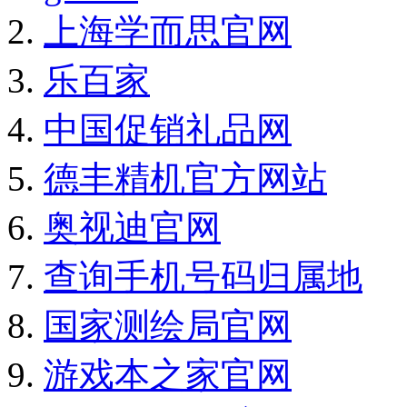
上海学而思官网
乐百家
中国促销礼品网
德丰精机官方网站
奥视迪官网
查询手机号码归属地
国家测绘局官网
游戏本之家官网