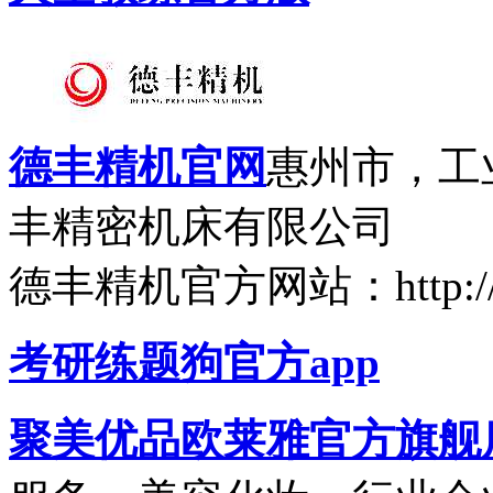
德丰精机官网
惠州市，工
丰精密机床有限公司
德丰精机官方网站：http://def
考研练题狗官方app
聚美优品欧莱雅官方旗舰