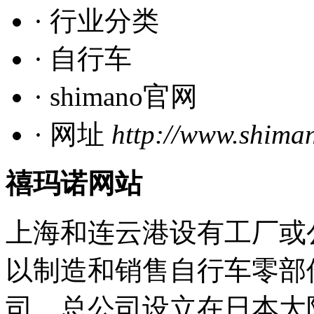
· 行业分类
· 自行车
· shimano官网
· 网址
http://www.shima
禧玛诺网站
上海和连云港设有工厂或公
以制造和销售自行车零部
司。总公司设立在日本大