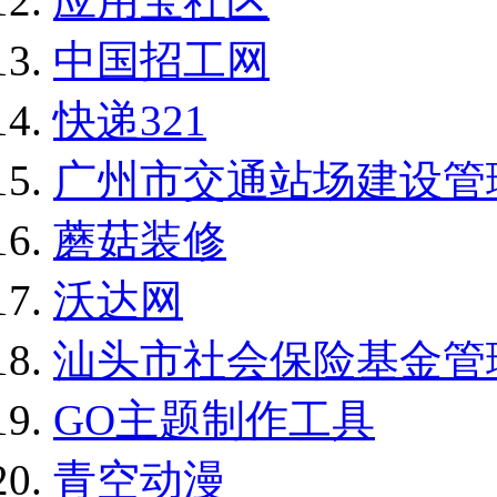
应用宝社区
中国招工网
快递321
广州市交通站场建设管
蘑菇装修
沃达网
汕头市社会保险基金管
GO主题制作工具
青空动漫