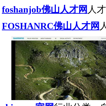
foshanjob佛山人才网
人才
FOSHANRC佛山人才网