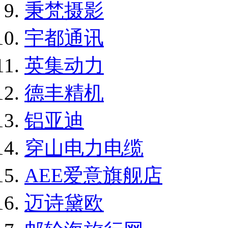
秉梵摄影
宇都通讯
英集动力
德丰精机
铝亚迪
穿山电力电缆
AEE爱意旗舰店
迈诗黛欧