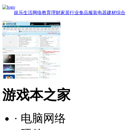
娱乐
生活
网络
教育
理财
家居
行业
食品
服装
电器
建材
综合
游戏本之家
· 电脑网络