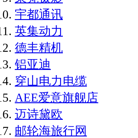
宇都通讯
英集动力
德丰精机
铝亚迪
穿山电力电缆
AEE爱意旗舰店
迈诗黛欧
邮轮海旅行网