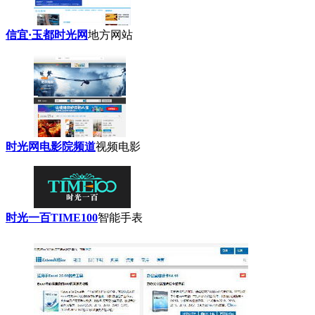
信宜·玉都时光网
地方网站
时光网电影院频道
视频电影
时光一百TIME100
智能手表