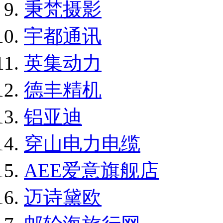
秉梵摄影
宇都通讯
英集动力
德丰精机
铝亚迪
穿山电力电缆
AEE爱意旗舰店
迈诗黛欧