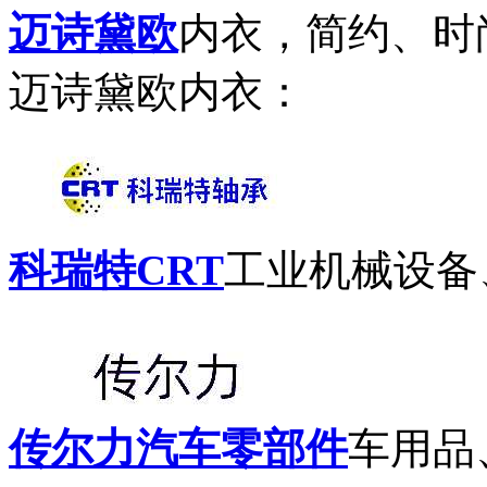
迈诗黛欧
内衣，简约、时
迈诗黛欧内衣：
科瑞特CRT
工业机械设备
传尔力汽车零部件
车用品