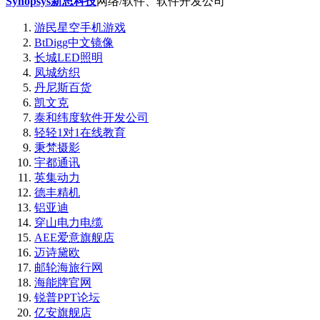
Synopsys新思科技
网络/软件、软件开发公司
游民星空手机游戏
BtDigg中文镜像
长城LED照明
凤城纺织
丹尼斯百货
凯文克
泰和纬度软件开发公司
轻轻1对1在线教育
秉梵摄影
宇都通讯
英集动力
德丰精机
铝亚迪
穿山电力电缆
AEE爱意旗舰店
迈诗黛欧
邮轮海旅行网
海能牌官网
锐普PPT论坛
亿安旗舰店