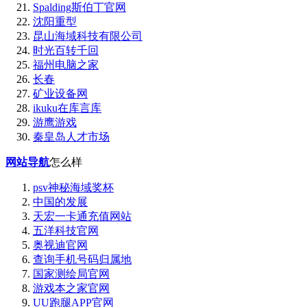
Spalding斯伯丁官网
沈阳重型
昆山海域科技有限公司
时光百转千回
福州电脑之家
长春
矿业设备网
ikuku在库言库
游鹰游戏
秦皇岛人才市场
网站导航
怎么样
psv神秘海域奖杯
中国的发展
天宏一卡通充值网站
五洋科技官网
奥视迪官网
查询手机号码归属地
国家测绘局官网
游戏本之家官网
UU跑腿APP官网