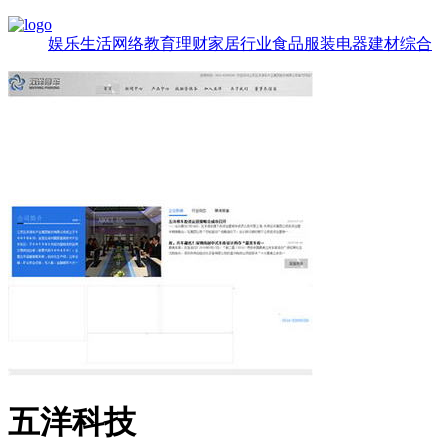
娱乐
生活
网络
教育
理财
家居
行业
食品
服装
电器
建材
综合
五洋科技