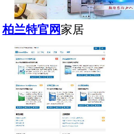
柏兰特官网
家居