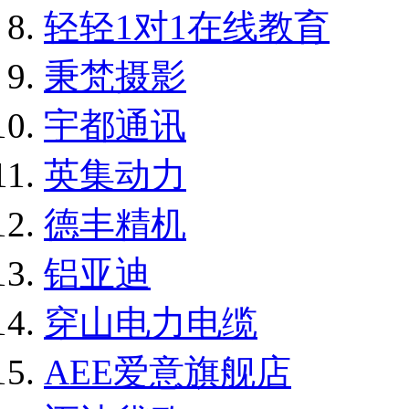
轻轻1对1在线教育
秉梵摄影
宇都通讯
英集动力
德丰精机
铝亚迪
穿山电力电缆
AEE爱意旗舰店