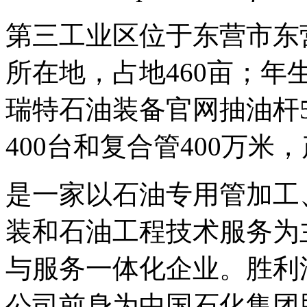
第三工业区位于东营市东
所在地，占地460亩；年
瑞特石油装备官网抽油杆
400台和复合管400万米
是一家以石油专用管加工
装和石油工程技术服务为
与服务一体化企业。胜利
公司前身为中国石化集团