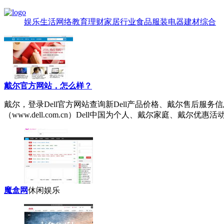
娱乐
生活
网络
教育
理财
家居
行业
食品
服装
电器
建材
综合
戴尔官方网站，怎么样？
戴尔
，登录Dell官方网站查询新Dell产品价格、戴尔售后
（www.dell.com.cn）Dell中国为个人、戴尔家庭、戴尔优惠活动、
魔盒网
休闲娱乐