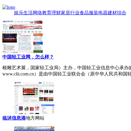
娱乐
生活
网络
教育
理财
家居
行业
食品
服装
电器
建材
综合
中国轻工业网，怎么样？
根雕艺术展
，国家轻工业局）主办，中国轻工业信息中心承办
www.clii.com.cn）是由中国轻工业联合会（原中华人民共
临沭信息港
地方网站