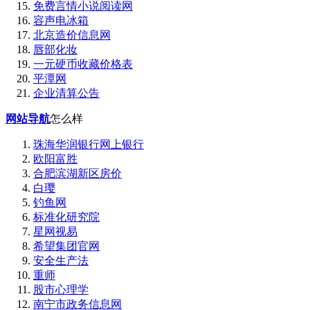
免费言情小说阅读网
容声电冰箱
北京造价信息网
唇部化妆
一元硬币收藏价格表
平潭网
企业清算公告
网站导航
怎么样
珠海华润银行网上银行
欧阳富胜
合肥滨湖新区房价
白璎
钓鱼网
标准化研究院
星网视易
希望集团官网
安全生产法
重师
股市心理学
南宁市政务信息网