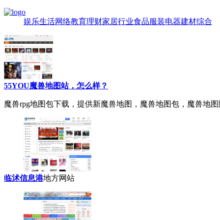
娱乐
生活
网络
教育
理财
家居
行业
食品
服装
电器
建材
综合
55YOU魔兽地图站，怎么样？
魔兽rpg地图包下载
，提供新魔兽地图，魔兽地图包，魔兽地图隐藏
临沭信息港
地方网站