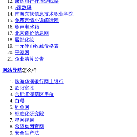
康辉旅行社旅游线路
e家数码
南海东软信息技术职业学院
免费言情小说阅读网
容声电冰箱
北京造价信息网
唇部化妆
一元硬币收藏价格表
平潭网
企业清算公告
网站导航
怎么样
珠海华润银行网上银行
欧阳富胜
合肥滨湖新区房价
白璎
钓鱼网
标准化研究院
星网视易
希望集团官网
安全生产法