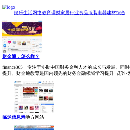
娱乐
生活
网络
教育
理财
家居
行业
食品
服装
电器
建材
综合
财金通，怎么样？
finance365
，专注于协助中国财务金融人才的成长与发展。同时
提升、财金通教育是国内领先的财务金融领域学习提升与职业发展平台
临沭信息港
地方网站