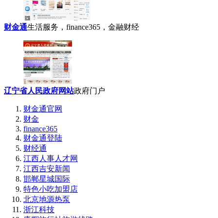
财金通
生活服务，finance365，金融财经
辽宁省人民政府网站
政府门户
财金通官网
财金
finance365
财金通登陆
财经通
江西人事人才网
江西吉安新闻
邯郸星城国际
特色小吃加盟店
北京地源热泵
浙江科技