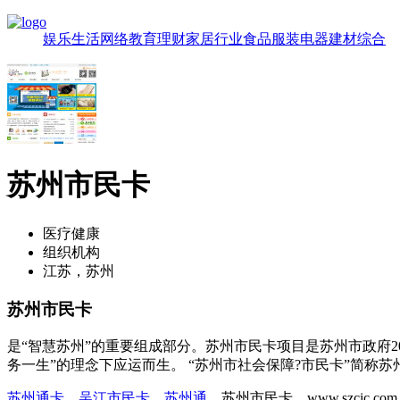
娱乐
生活
网络
教育
理财
家居
行业
食品
服装
电器
建材
综合
苏州市民卡
医疗健康
组织机构
江苏，苏州
苏州市民卡
是“智慧苏州”的重要组成部分。苏州市民卡项目是苏州市政府20
务一生”的理念下应运而生。 “苏州市社会保障?市民卡”简称苏
苏州通卡
，
吴江市民卡
，
苏州通
，苏州市民卡，www.szcic.co