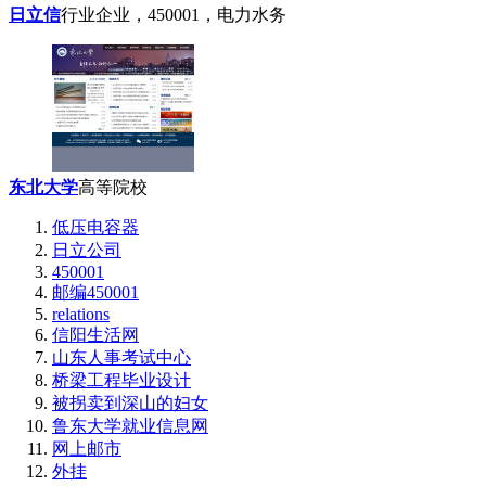
日立信
行业企业，450001，电力水务
东北大学
高等院校
低压电容器
日立公司
450001
邮编450001
relations
信阳生活网
山东人事考试中心
桥梁工程毕业设计
被拐卖到深山的妇女
鲁东大学就业信息网
网上邮市
外挂