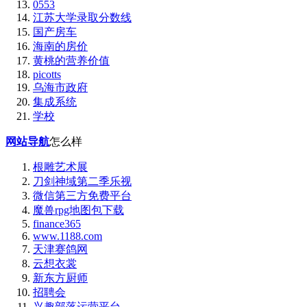
0553
江苏大学录取分数线
国产房车
海南的房价
黄桃的营养价值
picotts
乌海市政府
集成系统
学校
网站导航
怎么样
根雕艺术展
刀剑神域第二季乐视
微信第三方免费平台
魔兽rpg地图包下载
finance365
www.1188.com
天津赛鸽网
云想衣裳
新东方厨师
招聘会
兴趣部落运营平台