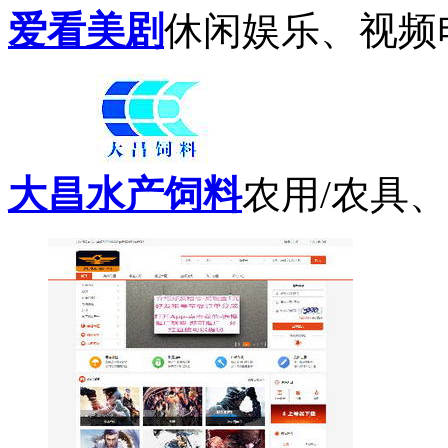
爱看美剧
休闲娱乐、视频
大昌水产饲料
农用/农具