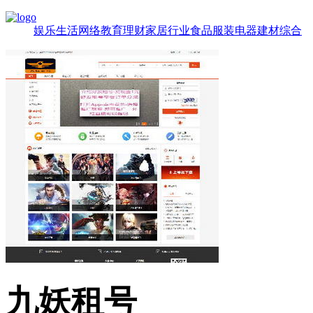
娱乐
生活
网络
教育
理财
家居
行业
食品
服装
电器
建材
综合
九妖租号