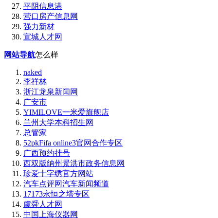
平阴信息港
营口房产信息网
强力新材
宣城人才网
网站导航
怎么样
naked
李祥林
浙江龙泉新闻网
广安市
YIMILOVE一米爱旗舰店
兰州大学本科招生网
总管家
52pkFifa online3官网合作专区
广西预约挂号
西双版纳州景洪市政务信息网
珍爱十字绣官方网站
汽车点评网汽车新闻频道
17173永恒之塔专区
虞舜人才网
中国上海仪器网