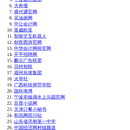
大奇搜
盛付通官网
买油画网
中公会计网
笛威欧亚
智能交互机器人
创世西游官网
中华会计网校官网
开平招聘网
麟点广告联盟
贝特智联
眉州东坡集团
火华社
广西科技师范学院
国科海博
宁波东钱湖水上乐园官网
百度小说网
天津订餐小秘书
和讯网四川站
山东省济南第一中学
中国经济网村镇频道