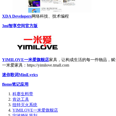
XDA Developers
网络科技、技术编程
3mi智享空间官方版
YIMILOVE一米爱旗舰店
家具，让构成生活的每一件物品，赋
一米爱家具：https://yimilove.tmall.com
迷你歌词MiniLyrics
flomo笔记应用
科赛生料带
肯达工具
纽特灭火系统
YIMILOVE一米爱旗舰店
宁波婚礼策划