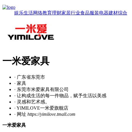
娱乐
生活
网络
教育
理财
家居
行业
食品
服装
电器
建材
综合
一米爱家具
· 广东省东莞市
· 家具
· 东莞市米爱家具有限公司
· 让构成生活的每一件物品，赋予生活以美感
· 灵感和艺术感。
· YIMILOVE一米爱旗舰店
· 网址
https://yimilove.tmall.com
一米爱家具