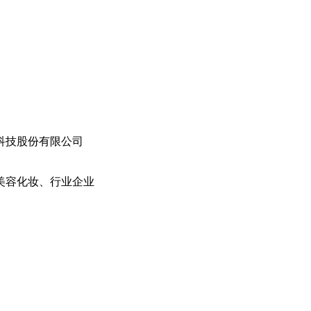
科技股份有限公司
美容化妆、行业企业