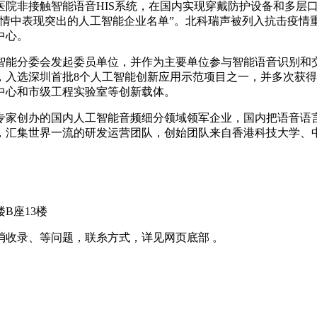
山医院非接触智能语音HIS系统，在国内实现穿戴防护设备和多
疫情中表现突出的人工智能企业名单”。北科瑞声被列入抗击疫情
中心。
能分委会发起委员单位，并作为主要单位参与智能语音识别和交
，入选深圳首批8个人工智能创新应用示范项目之一，并多次获
中心和市级工程实验室等创新载体。
专家创办的国内人工智能音频细分领域领军企业，国内把语音语
，汇集世界一流的研发运营团队，创始团队来自香港科技大学、
B座13楼
消收录、等问题，联糸方式，详见网页底部 。