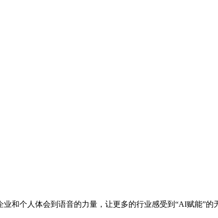
业和个人体会到语音的力量，让更多的行业感受到“AI赋能”的