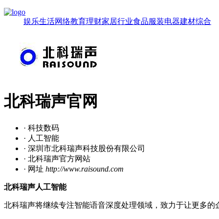
娱乐
生活
网络
教育
理财
家居
行业
食品
服装
电器
建材
综合
北科瑞声官网
· 科技数码
· 人工智能
· 深圳市北科瑞声科技股份有限公司
· 北科瑞声官方网站
· 网址
http://www.raisound.com
北科瑞声人工智能
北科瑞声将继续专注智能语音深度处理领域，致力于让更多的企