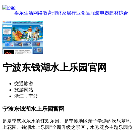
娱乐
生活
网络
教育
理财
家居
行业
食品
服装
电器
建材
综合
宁波东钱湖水上乐园官网
交通旅游
旅游网站
浙江，宁波
宁波东钱湖水上乐园官网
是夏季戏水乐水的狂欢乐园。是宁波地区亲子学游的欢乐基地，
上花园、钱湖水上乐园”全新升级之景区，水秀花乡主题乐园