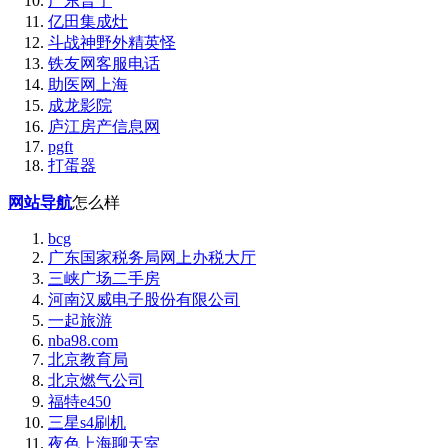
广东普宁
亿田集成灶
斗战神野外精英怪
铁友网客服电话
助医网上海
成龙影院
庐江房产信息网
pgft
打蛋器
网站导航
怎么样
bcg
广东国家税务局网上办税大厅
三峡广场二手房
河南汉威电子股份有限公司
一起旅游
nba98.com
北京教育局
北京燃气公司
福特e450
三星s4刷机
夜色上海聊天室