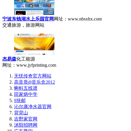
宁波东钱湖水上乐园官网
网址：www.nbsxhx.com
交通旅游，旅游网站
杰易森
化工能源
网址：www.jyfprinting.com
无忧传奇官方网站
高音质dj音乐盒2012
蝌蚪五线谱
田家炳中学
9块邮
沁尔康净水器官网
背背山
吉野家官网
沭阳招聘网