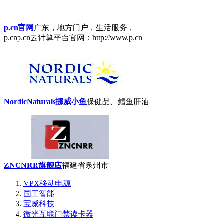
p.cn官网
广东，地方门户，生活服务，
p.cnp.cn云计算平台官网：http://www.p.cn
NordicNaturals挪威小鱼
保健品、鳕鱼肝油
ZNCNRR旗舰店
福建省泉州市
VPX移动电源
国工智能
宝威科技
微光互联门禁读卡器