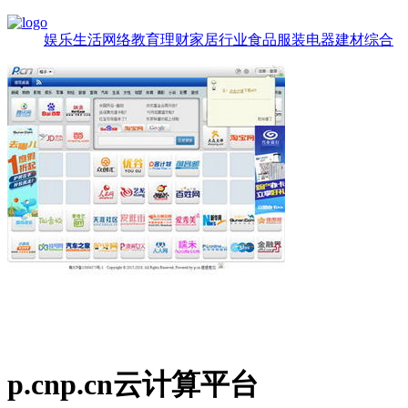
娱乐
生活
网络
教育
理财
家居
行业
食品
服装
电器
建材
综合
p.cnp.cn云计算平台