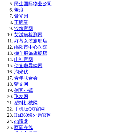
民生国际物业公司
盖浪
紫光园
王牌驼
沙粒官网
艾滋病检测网
好慕女装旗舰店
绵阳市中心医院
御羊服饰旗舰店
山神官网
便宜啦导购网
淘光伏
青年联合会
猎文网
创客小镇
飞友网
塑料机械网
手机版QQ官网
Hai360海外购官网
qq降龙
酉阳在线