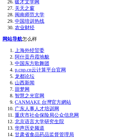
暖才文学网
关天之窗
闽南师范大学
中国培训热线
农业财经
网站导航
怎么样
上海外经贸委
阿什贡丹霞地貌
中国东方歌舞团
p.cnp.cn云计算平台官网
龙都论坛
山西新闻
甜梦网
智慧之光官网
CANMAKE 台灣官方網站
广东人事人才培训网
重庆市社会保险局公众信息网
北京语言大学研究生院
华声历史频道
甘肃省食品药品监督管理局