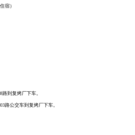
排住宿）
48路到复烤厂下车。
203路公交车到复烤厂下车。