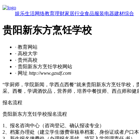
娱乐
生活
网络
教育
理财
家居
行业
食品
服装
电器
建材
综合
贵阳新东方烹饪学校
· 教育网站
· 高校大学
· 贵州高校
· 贵阳新东方烹饪学校网站
· 网址
http://www.gzxdf.com
“学厨师，学院新闻，学西点西餐”就来贵阳新东方烹饪学校，贵阳新东
采。西餐，学调酒饮品，营养师，培养中餐技师、西点师和健
报名流程
贵阳新东方烹饪学校报名流程
1、报名咨询中心（咨询登记、确认报读专业）
2、档案办理处（建立学生缴费审核单档案、身份证或者户口
3、新生报名缴费处（办理报名手续、填写入学管理责任 书）