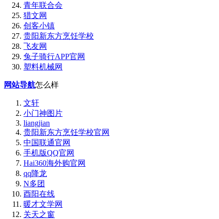
青年联合会
猎文网
创客小镇
贵阳新东方烹饪学校
飞友网
兔子骑行APP官网
塑料机械网
网站导航
怎么样
文轩
小门神图片
liangjian
贵阳新东方烹饪学校官网
中国联通官网
手机版QQ官网
Hai360海外购官网
qq降龙
N多团
酉阳在线
暖才文学网
关天之窗