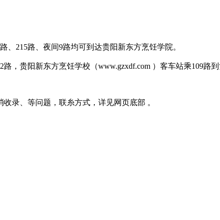
路、239路、215路、夜间9路均可到达贵阳新东方烹饪学院。
12路，贵阳新东方烹饪学校（www.gzxdf.com ）客车站乘
消收录、等问题，联糸方式，详见网页底部 。