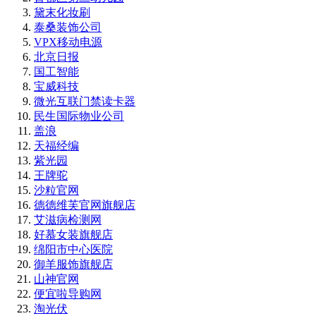
黛末化妆刷
泰桑装饰公司
VPX移动电源
北京日报
国工智能
宝威科技
微光互联门禁读卡器
民生国际物业公司
盖浪
天福经编
紫光园
王牌驼
沙粒官网
德德维芙官网旗舰店
艾滋病检测网
好慕女装旗舰店
绵阳市中心医院
御羊服饰旗舰店
山神官网
便宜啦导购网
淘光伏