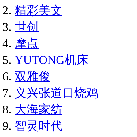
精彩美文
世创
摩点
YUTONG机床
双雅俊
义兴张道口烧鸡
大海家纺
智灵时代