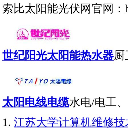
索比太阳能光伏网官网：http://
世纪阳光太阳能热水器
厨
太阳电线电缆
水电/电工
江苏大学计算机维修技