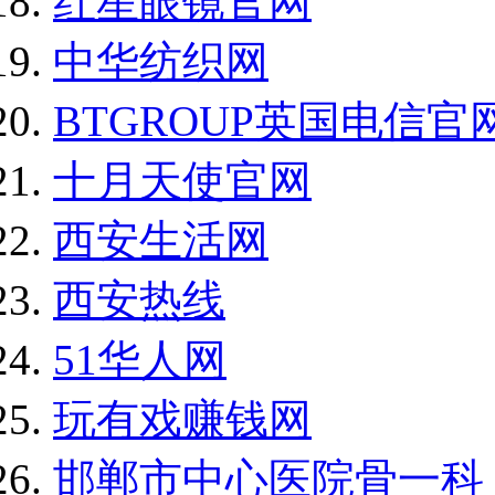
红星眼镜官网
中华纺织网
BTGROUP英国电信官
十月天使官网
西安生活网
西安热线
51华人网
玩有戏赚钱网
邯郸市中心医院骨一科