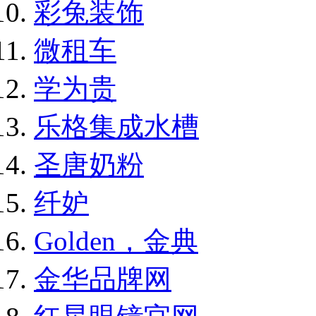
彩兔装饰
微租车
学为贵
乐格集成水槽
圣唐奶粉
纤妒
Golden，金典
金华品牌网