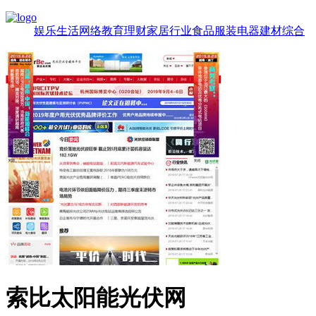
娱乐
生活
网络
教育
理财
家居
行业
食品
服装
电器
建材
综合
索比太阳能光伏网