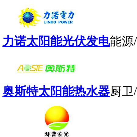
力诺太阳能光伏发电
能源
奥斯特太阳能热水器
厨卫