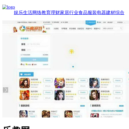
娱乐
生活
网络
教育
理财
家居
行业
食品
服装
电器
建材
综合