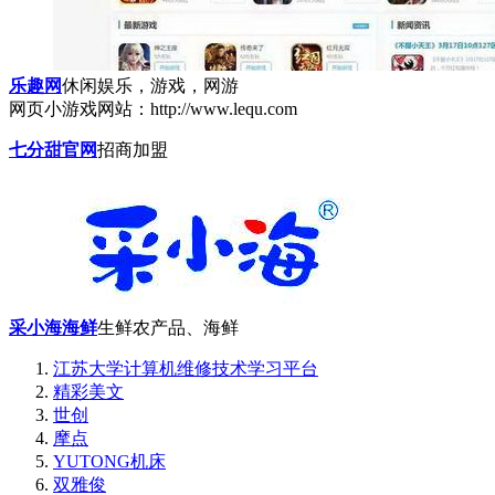
乐趣网
休闲娱乐，游戏，网游
网页小游戏网站：http://www.lequ.com
七分甜官网
招商加盟
采小海海鲜
生鲜农产品、海鲜
江苏大学计算机维修技术学习平台
精彩美文
世创
摩点
YUTONG机床
双雅俊