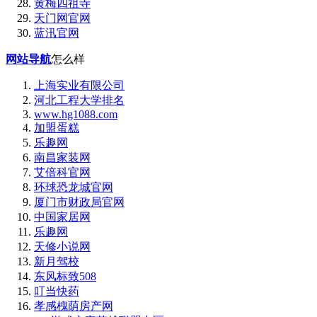
黄梅四祖寺
天门网官网
蓝汛官网
网站导航
怎么样
上海实业有限公司
河北工程大学排名
www.hg1088.com
加盟蛋糕
乐趣网
南昌家装网
艾倍科官网
环球恐龙城官网
厦门市财政局官网
中国家居网
乐趣网
天修小说网
新月驾校
东风标致508
叮当快药
孝感槐荫房产网