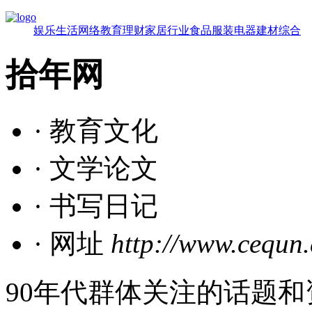
娱乐
生活
网络
教育
理财
家居
行业
食品
服装
电器
建材
综合
拾年网
· 教育文化
· 文学论文
· 书写日记
· 网址
http://www.cequn.
90年代群体关注的话题和