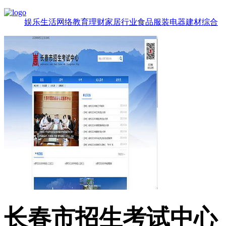
娱乐
生活
网络
教育
理财
家居
行业
食品
服装
电器
建材
综合
长春市招生考试中心