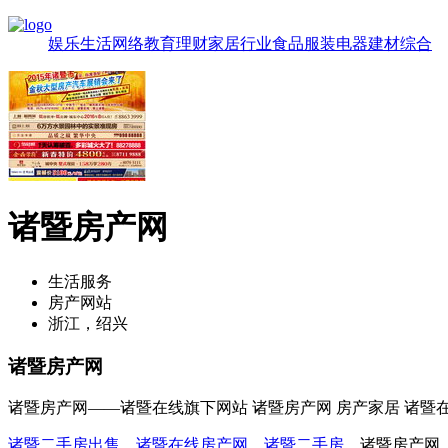
娱乐
生活
网络
教育
理财
家居
行业
食品
服装
电器
建材
综合
诸暨房产网
生活服务
房产网站
浙江，绍兴
诸暨房产网
诸暨房产网——诸暨在线旗下网站 诸暨房产网 房产家居 诸暨在
诸暨二手房出售
，
诸暨在线房产网
，
诸暨二手房
，诸暨房产网，hou