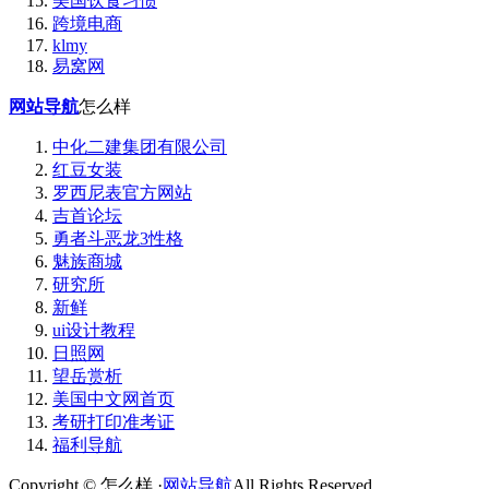
美国饮食习惯
跨境电商
klmy
易窝网
网站导航
怎么样
中化二建集团有限公司
红豆女装
罗西尼表官方网站
吉首论坛
勇者斗恶龙3性格
魅族商城
研究所
新鲜
ui设计教程
日照网
望岳赏析
美国中文网首页
考研打印准考证
福利导航
Copyright © 怎么样 ·
网站导航
All Rights Reserved