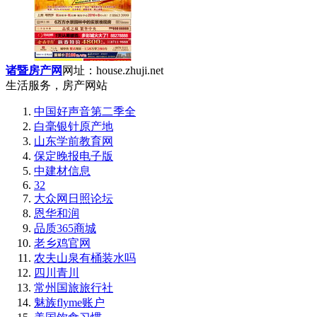
诸暨房产网
网址：house.zhuji.net
生活服务，房产网站
中国好声音第二季全
白毫银针原产地
山东学前教育网
保定晚报电子版
中建材信息
32
大众网日照论坛
恩华和润
品质365商城
老乡鸡官网
农夫山泉有桶装水吗
四川青川
常州国旅旅行社
魅族flyme账户