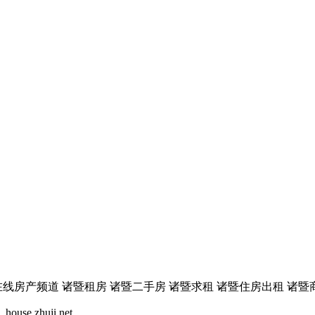
线房产频道 诸暨租房 诸暨二手房 诸暨求租 诸暨住房出租 诸暨商
se.zhuji.net。