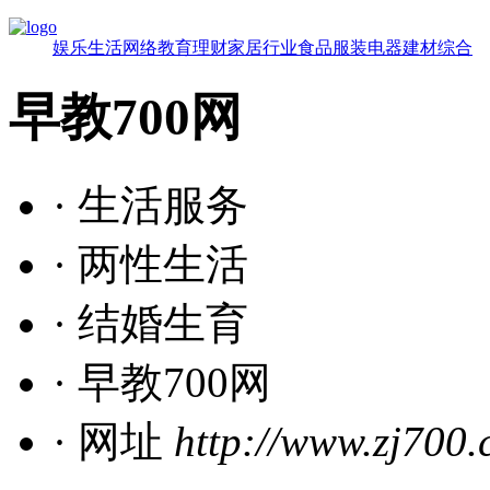
娱乐
生活
网络
教育
理财
家居
行业
食品
服装
电器
建材
综合
早教700网
· 生活服务
· 两性生活
· 结婚生育
· 早教700网
· 网址
http://www.zj700