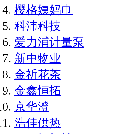
樱格姨妈巾
科沛科技
爱力浦计量泵
新中物业
金祈花茶
金鑫恒拓
京华澄
浩佳供热