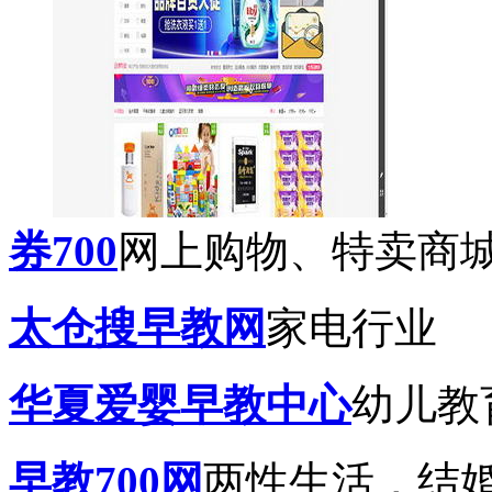
券700
网上购物、特卖商
太仓搜早教网
家电行业
华夏爱婴早教中心
幼儿教
早教700网
两性生活，结