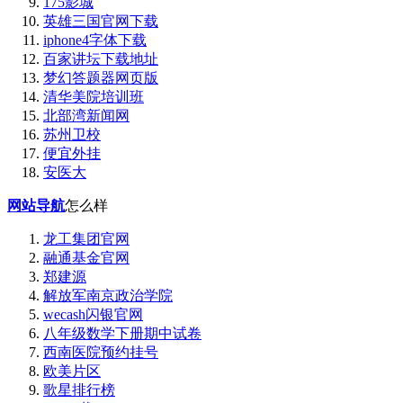
175影城
英雄三国官网下载
iphone4字体下载
百家讲坛下载地址
梦幻答题器网页版
清华美院培训班
北部湾新闻网
苏州卫校
便宜外挂
安医大
网站导航
怎么样
龙工集团官网
融通基金官网
郑建源
解放军南京政治学院
wecash闪银官网
八年级数学下册期中试卷
西南医院预约挂号
欧美片区
歌星排行榜