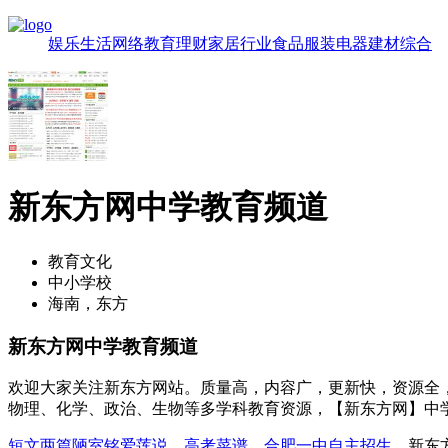
娱乐
生活
网络
教育
理财
家居
行业
食品
服装
电器
建材
综合
新东方网中学教育频道
教育文化
中小学校
海南，东方
新东方网中学教育频道
欢迎大家关注新东方网站。质量高，内容广，更新快，资源全
物理、化学、政治、生物等多学科教育资源，【新东方网】中
短文两篇陋室铭爱莲说
，
高考菜谱
，
合肥一中自主招生
，新东方