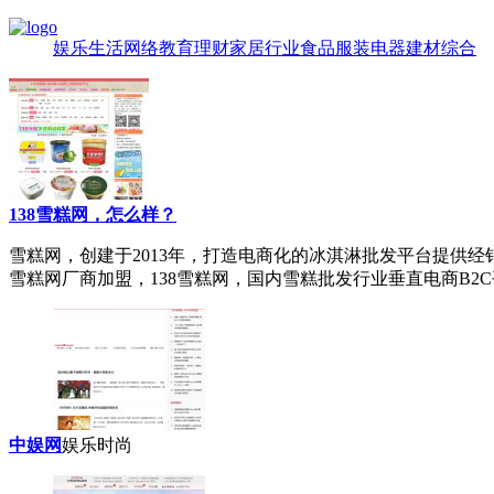
娱乐
生活
网络
教育
理财
家居
行业
食品
服装
电器
建材
综合
138雪糕网，怎么样？
雪糕网
，创建于2013年，打造电商化的冰淇淋批发平台提供
雪糕网厂商加盟，138雪糕网，国内雪糕批发行业垂直电商B2C平
中娱网
娱乐时尚