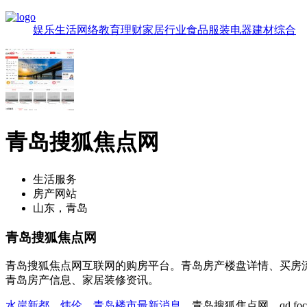
娱乐
生活
网络
教育
理财
家居
行业
食品
服装
电器
建材
综合
青岛搜狐焦点网
生活服务
房产网站
山东，青岛
青岛搜狐焦点网
青岛搜狐焦点网互联网的购房平台。青岛房产楼盘详情、买房
青岛房产信息、家居装修资讯。
水岸新都
，
炜伦
，
青岛楼市最新消息
，青岛搜狐焦点网，qd.focu