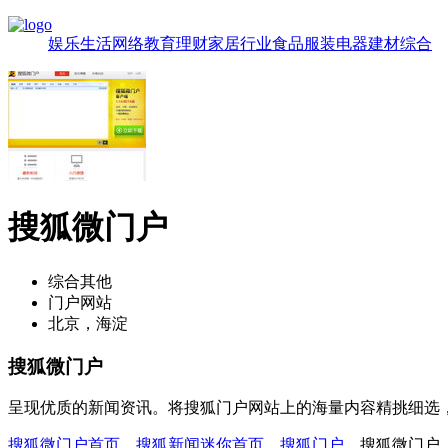
娱乐
生活
网络
教育
理财
家居
行业
食品
服装
电器
建材
综合
搜狐微门户
综合其他
门户网站
北京，海淀
搜狐微门户
呈现优质的新闻资讯。将搜狐门户网站上的海量内容精挑细选
搜狐微门户首页
，
搜狐新闻迷你首页
，
搜狐门户
，搜狐微门户，mi