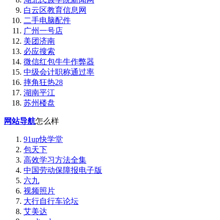
白云区教育信息网
二手电脑配件
广州一号店
美团济南
必应搜索
微信红包牛牛作弊器
中级会计职称通过率
摔角狂热28
湖南平江
苏州楼盘
网站导航
怎么样
91up快学堂
包天下
高效学习方法全集
中国劳动保障报电子版
六九
视频照片
大行自行车论坛
艾美达