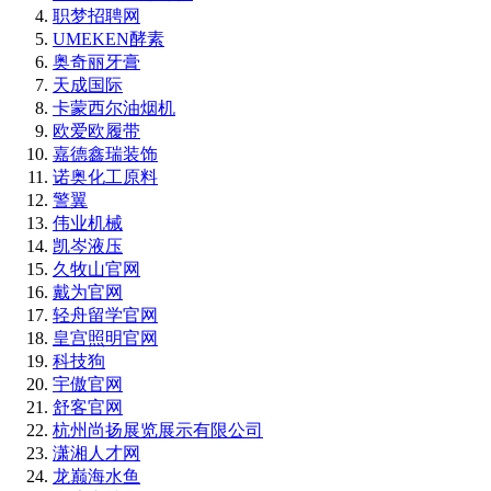
职梦招聘网
UMEKEN酵素
奥奇丽牙膏
天成国际
卡蒙西尔油烟机
欧爱欧履带
嘉德鑫瑞装饰
诺奥化工原料
警翼
伟业机械
凯岑液压
久牧山官网
戴为官网
轻舟留学官网
皇宫照明官网
科技狗
宇傲官网
舒客官网
杭州尚扬展览展示有限公司
潇湘人才网
龙巅海水鱼