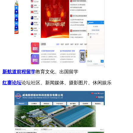
新航道前程留学
教育文化、出国留学
红寨论坛
论坛社区、新闻媒体、摄影图片、休闲娱乐