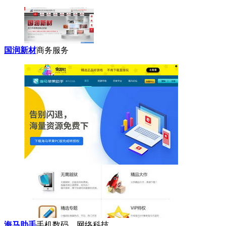
国润新材
商务服务
海马助手
手机数码、网络科技