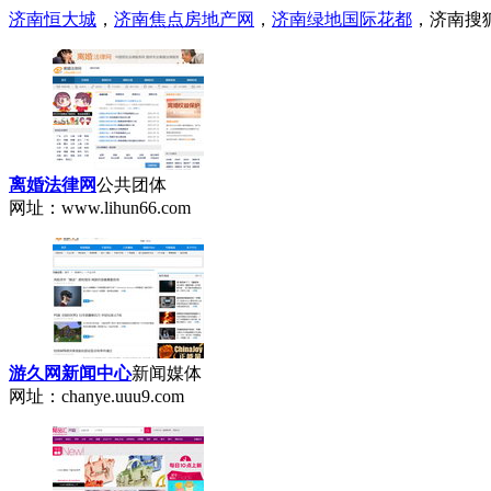
济南恒大城
，
济南焦点房地产网
，
济南绿地国际花都
，济南搜狐焦
离婚法律网
公共团体
网址：www.lihun66.com
游久网新闻中心
新闻媒体
网址：chanye.uuu9.com