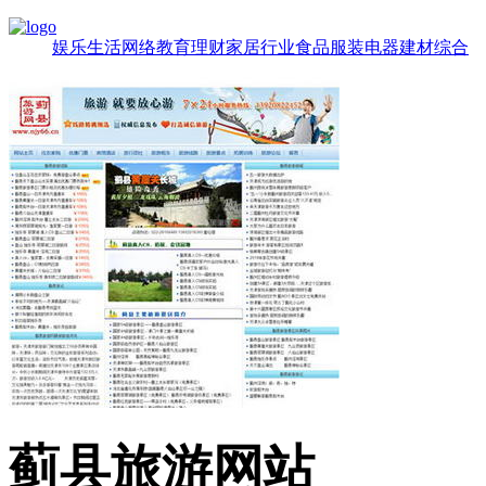
娱乐
生活
网络
教育
理财
家居
行业
食品
服装
电器
建材
综合
蓟县旅游网站