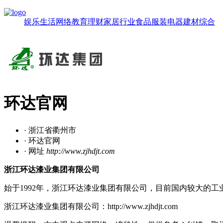
娱乐
生活
网络
教育
理财
家居
行业
食品
服装
电器
建材
综合
环达官网
· 浙江省衢州市
· 环达官网
· 网址
http://www.zjhdjt.com
浙江环达漆业集团有限公司
始于1992年，浙江环达漆业集团有限公司，目前国内较大的
浙江环达漆业集团有限公司：http://www.zjhdjt.com